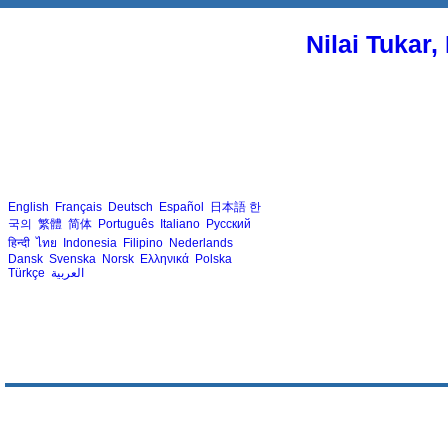
Nilai Tukar
English
Français
Deutsch
Español
日本語
한
국의
繁體
简体
Português
Italiano
Русский
हिन्दी
ไทย
Indonesia
Filipino
Nederlands
Dansk
Svenska
Norsk
Ελληνικά
Polska
Türkçe
العربية