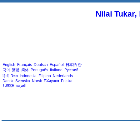
Nilai Tukar
English
Français
Deutsch
Español
日本語
한
국의
繁體
简体
Português
Italiano
Русский
हिन्दी
ไทย
Indonesia
Filipino
Nederlands
Dansk
Svenska
Norsk
Ελληνικά
Polska
Türkçe
العربية