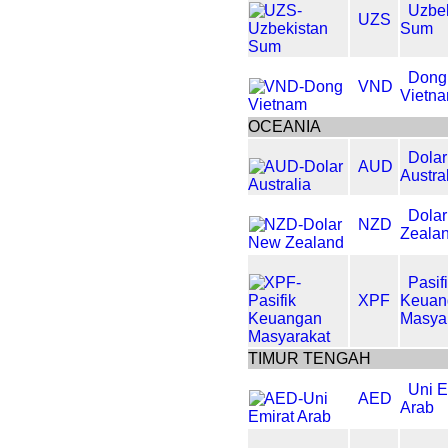
Uzbe
UZS
Sum
Dong
VND
Vietn
OCEANIA
Dolar
AUD
Austra
Dola
NZD
Zeala
Pasif
XPF
Keuan
Masya
TIMUR TENGAH
Uni E
AED
Arab