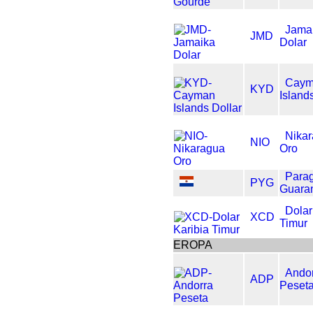
Jama
JMD
Dolar
Cay
KYD
Island
Nika
NIO
Oro
Para
PYG
Guara
Dolar
XCD
Timur
EROPA
Ando
ADP
Peset