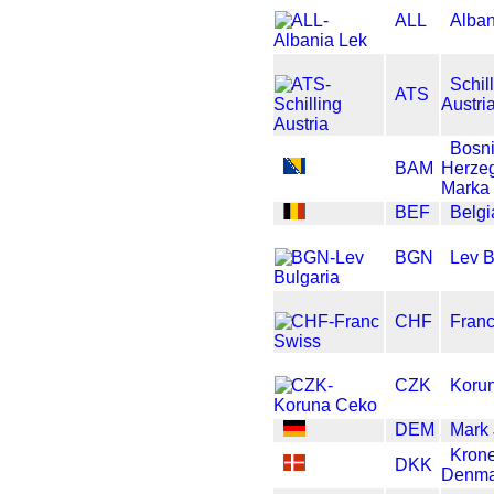
ALL
Alban
Schil
ATS
Austri
Bosn
BAM
Herze
Marka
BEF
Belgi
BGN
Lev B
CHF
Fran
CZK
Koru
DEM
Mark
Kron
DKK
Denma