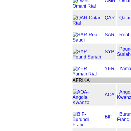
OMR
Oman
QAR
Qatar
SAR
Real
Poun
SYP
Suriah
YER
Yama
AFRIKA
Ango
AOA
Kwan
Buru
BIF
Franc