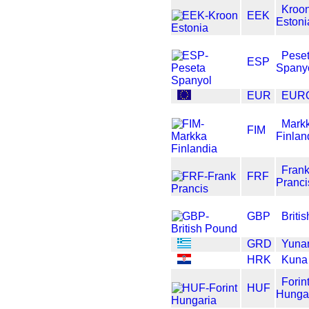
Kroo
EEK
Estoni
Pese
ESP
Spany
EUR
EUR
Mark
FIM
Finlan
Fran
FRF
Pranci
GBP
Briti
GRD
Yuna
HRK
Kuna
Forin
HUF
Hunga