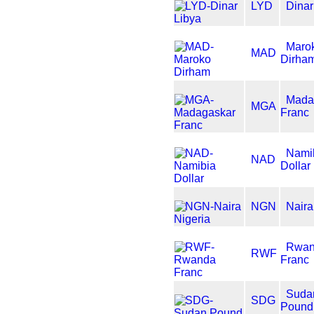
LYD
Dinar
Maro
MAD
Dirha
Mada
MGA
Franc
Nami
NAD
Dollar
NGN
Naira
Rwa
RWF
Franc
Suda
SDG
Pound