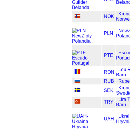
Belan
Kron
NOK
Norwe
NewZ
PLN
Polan
Escu
PTE
Portug
Leu 
RON
Baru
RUB
Rube
Kron
SEK
Swedi
Lira 
TRY
Baru
Ukra
UAH
Hryvni