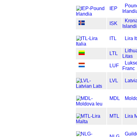
Poun
IEP
Irlandi
Kron
ISK
Island
ITL
Lira I
Lithu
LTL
Litas
Luks
LUF
Franc
LVL
Latvi
MDL
Mold
MTL
Lira 
Guild
NLG