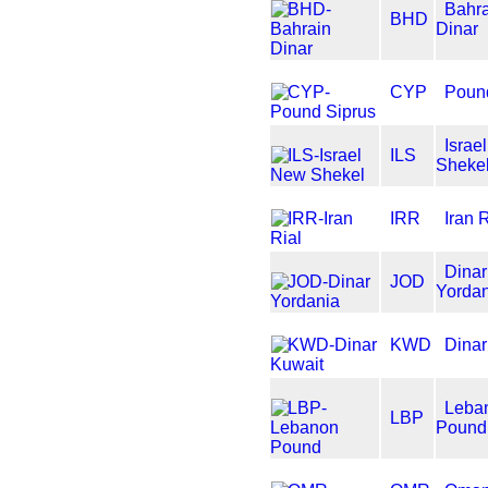
Bahr
BHD
Dinar
CYP
Poun
Israe
ILS
Sheke
IRR
Iran 
Dinar
JOD
Yorda
KWD
Dinar
Leba
LBP
Pound