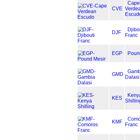
Cape
CVE
Verde
Escud
Djibo
DJF
Franc
EGP
Poun
Gamb
GMD
Dalasi
Keny
KES
Shillin
Como
KMF
Franc