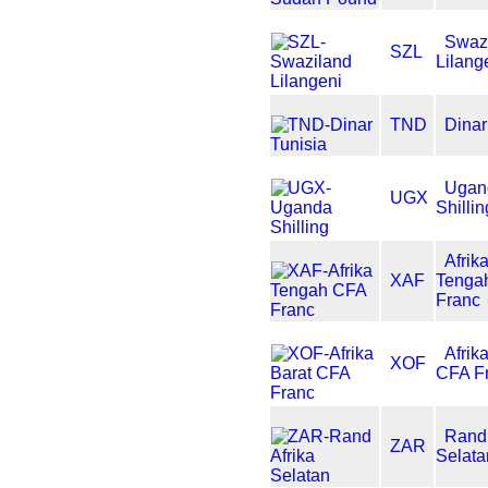
Swaz
SZL
Lilang
TND
Dinar
Ugan
UGX
Shillin
Afrik
XAF
Tenga
Franc
Afrik
XOF
CFA F
Rand 
ZAR
Selata