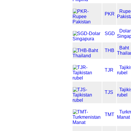
Rupe
PKR
Pakist
Dolar
SGD
Singa
Baht
THB
Thaila
Tajik
TJR
rubel
Tajik
TJS
rubel
Turk
TMT
Manat