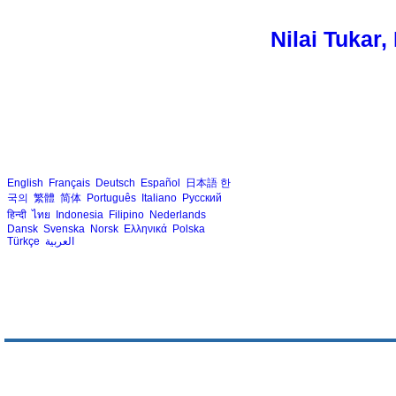
Nilai Tukar
English
Français
Deutsch
Español
日本語
한
국의
繁體
简体
Português
Italiano
Русский
हिन्दी
ไทย
Indonesia
Filipino
Nederlands
Dansk
Svenska
Norsk
Ελληνικά
Polska
Türkçe
العربية