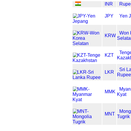
INR
Rupe
JPY
Yen 
Won 
KRW
Selata
Teng
KZT
Kazak
Sri L
LKR
Rupe
Myan
MMK
Kyat
Mong
MNT
Tugrik