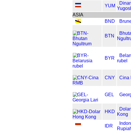
Dinar
YUM
Yugosl
ASIA
BND
Brune
Bhut
BTN
Ngult
Belar
BYR
rubel
CNY
Cina
GEL
Georg
Dola
HKD
Kong
Indon
IDR
Rupia