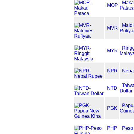
Maka
MOP
Patac
Mald
MVR
Rufiya
Ringg
MYR
Malay
NPR
Nepa
Taiw
NTD
Dollar
Papu
PGK
Guine
PHP
Peso 