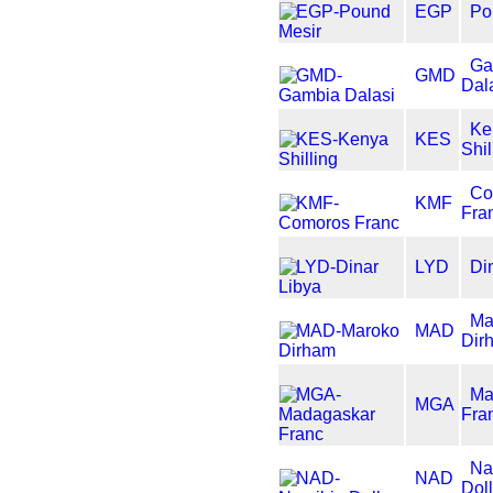
EGP
Po
Ga
GMD
Dal
Ke
KES
Shil
Co
KMF
Fra
LYD
Di
Ma
MAD
Dir
Ma
MGA
Fra
Na
NAD
Dol