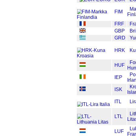
Ma
FIM
Fin
FRF
Fr
GBP
Br
GRD
Yu
HRK
Ku
For
HUF
Hun
Po
IEP
Irla
Kr
ISK
Isla
ITL
Lir
Li
LTL
Lita
Lu
LUF
Fra