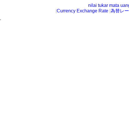
nilai tukar mata ua
|
Currency Exchange Rate
|
為替レー