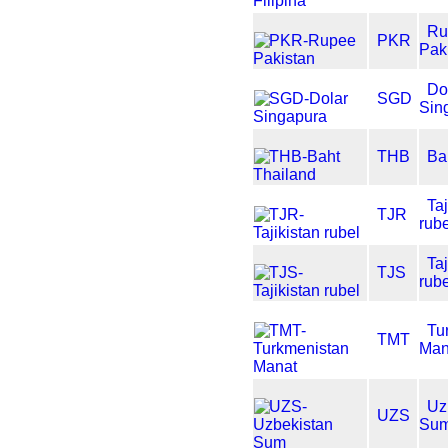
Ru
PKR
Pak
Do
SGD
Sin
THB
Ba
Taj
TJR
rub
Taj
TJS
rub
Tu
TMT
Man
Uz
UZS
Su