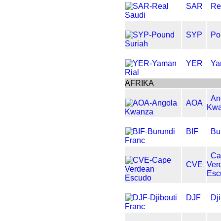
SAR
Re
SYP
Po
YER
Ya
AFRIKA
An
AOA
Kw
BIF
Bu
Ca
CVE
Ver
Esc
DJF
Dj