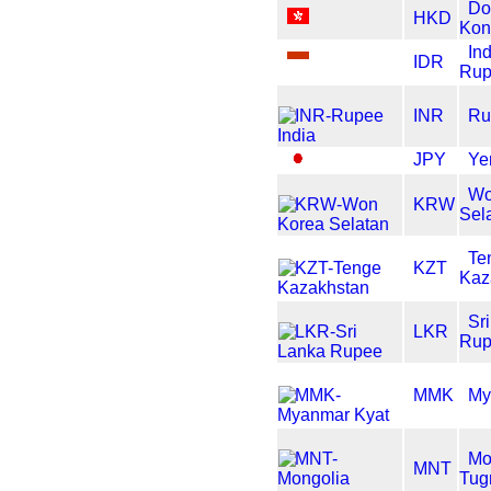
Do
HKD
Kon
In
IDR
Rup
INR
Ru
JPY
Ye
Wo
KRW
Sel
Te
KZT
Kaz
Sr
LKR
Ru
MMK
My
Mo
MNT
Tug