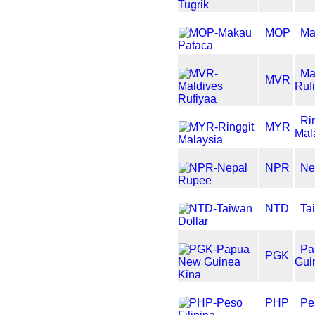
MOP
Ma
Ma
MVR
Ruf
Ri
MYR
Mal
NPR
Ne
NTD
Ta
Pa
PGK
Gui
PHP
Pe