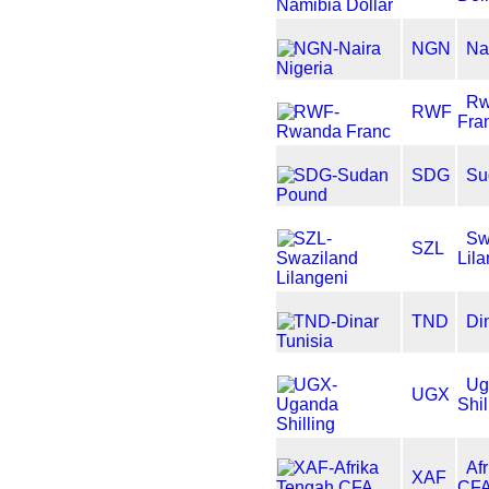
NGN
Na
Rw
RWF
Fra
SDG
Su
Sw
SZL
Lil
TND
Di
Ug
UGX
Shil
Af
XAF
CFA