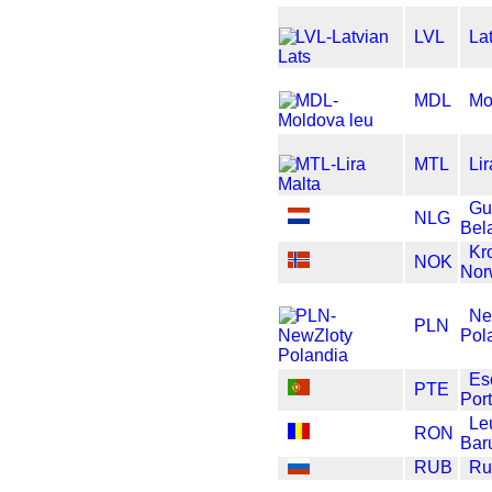
LVL
La
MDL
Mo
MTL
Li
Gu
NLG
Bel
Kr
NOK
Nor
Ne
PLN
Pol
Es
PTE
Por
Le
RON
Bar
RUB
Ru