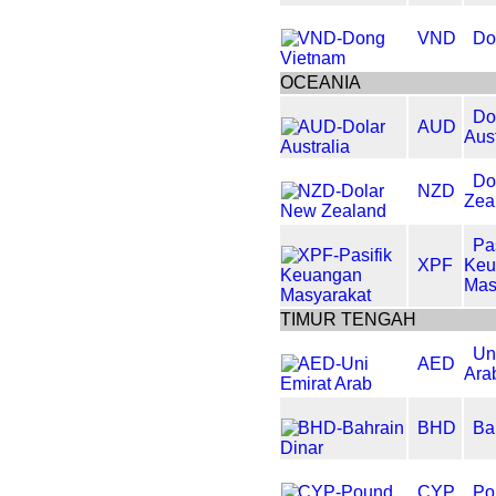
VND
Do
OCEANIA
Do
AUD
Aust
Do
NZD
Zea
Pa
XPF
Keu
Mas
TIMUR TENGAH
Un
AED
Ara
BHD
Ba
CYP
Po