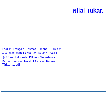
Nilai Tukar
English
Français
Deutsch
Español
日本語
한
국의
繁體
简体
Português
Italiano
Русский
हिन्दी
ไทย
Indonesia
Filipino
Nederlands
Dansk
Svenska
Norsk
Ελληνικά
Polska
Türkçe
العربية