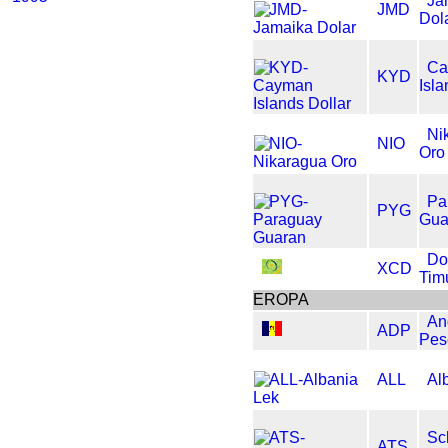
Ja
JMD
Dol
Ca
KYD
Isla
Ni
NIO
Oro
Pa
PYG
Gua
Do
XCD
Tim
EROPA
An
ADP
Pes
ALL
Al
Sc
ATS