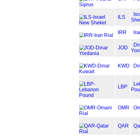
Is
ILS
She
IRR
Ira
Di
JOD
Yor
KWD
Di
Le
LBP
Pou
OMR
Om
QAR
Qa