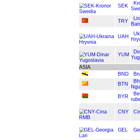
Kr
SEK
Swe
Lir
TRY
Bar
Uk
UAH
Hry
Di
YUM
Yug
ASIA
BND
Br
Bh
BTN
Ngu
Be
BYR
rub
CNY
Ci
GEL
Ge