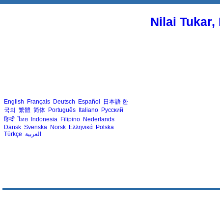
Nilai Tukar
English
Français
Deutsch
Español
日本語
한
국의
繁體
简体
Português
Italiano
Русский
हिन्दी
ไทย
Indonesia
Filipino
Nederlands
Dansk
Svenska
Norsk
Ελληνικά
Polska
Türkçe
العربية