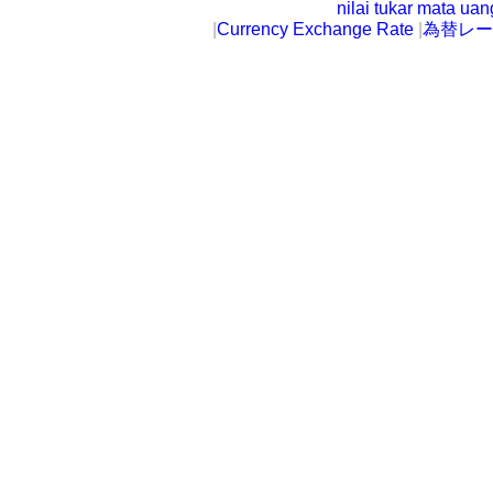
nilai tukar mata ua
|
Currency Exchange Rate
|
為替レー