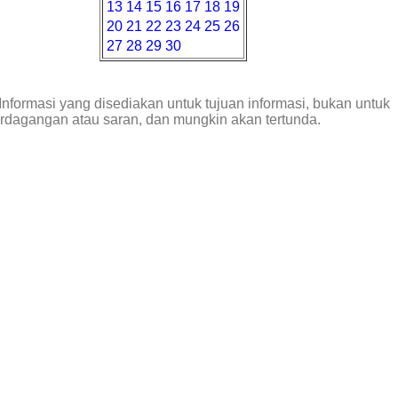
13
14
15
16
17
18
19
20
21
22
23
24
25
26
27
28
29
30
Informasi yang disediakan untuk tujuan informasi, bukan untuk
erdagangan atau saran, dan mungkin akan tertunda.