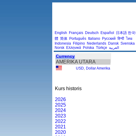
English
Français
Deutsch
Español
日本語
한국
體
简体
Português
Italiano
Русский
हिन्दी
ไทย
Indonesia
Filipino
Nederlands
Dansk
Svenska
Norsk
Ελληνικά
Polska
Türkçe
العربية
Currency
AMERIKA UTARA
USD
,
Dollar Amerika
Kurs historis
2026
2025
2024
2023
2022
2021
2020