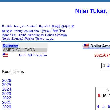
Nilai Tukar
English
Français
Deutsch
Español
日本語
한국의
繁
體
简体
Português
Italiano
Русский
हिन्दी
ไทย
Indonesia
Filipino
Nederlands
Dansk
Svenska
Norsk
Ελληνικά
Polska
Türkçe
العربية
Currency
Dollar Am
AMERIKA UTARA
2021/07
USD
,
Dollar Amerika
1
U
Kurs historis
2026
2025
2024
2
2023
S
M
2022
2021
4
5
2020