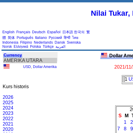
Nilai Tukar
English
Français
Deutsch
Español
日本語
한국의
繁
體
简体
Português
Italiano
Русский
हिन्दी
ไทย
Indonesia
Filipino
Nederlands
Dansk
Svenska
Norsk
Ελληνικά
Polska
Türkçe
العربية
Currency
Dollar Am
AMERIKA UTARA
2021/11
USD
,
Dollar Amerika
1
U
Kurs historis
2026
2025
2024
2
2023
S
M
2022
1
2021
7
8
2020