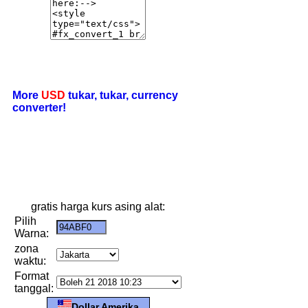
More
USD
tukar, tukar, currency
converter!
gratis harga kurs asing alat:
Pilih
Warna:
zona
waktu:
Format
tanggal:
Dollar Amerika