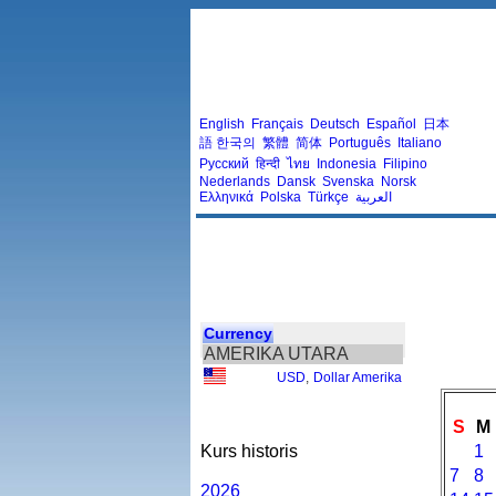
English
Français
Deutsch
Español
日本
語
한국의
繁體
简体
Português
Italiano
Русский
हिन्दी
ไทย
Indonesia
Filipino
Nederlands
Dansk
Svenska
Norsk
Ελληνικά
Polska
Türkçe
العربية
Currency
AMERIKA UTARA
USD
,
Dollar Amerika
S
M
Kurs historis
1
7
8
2026