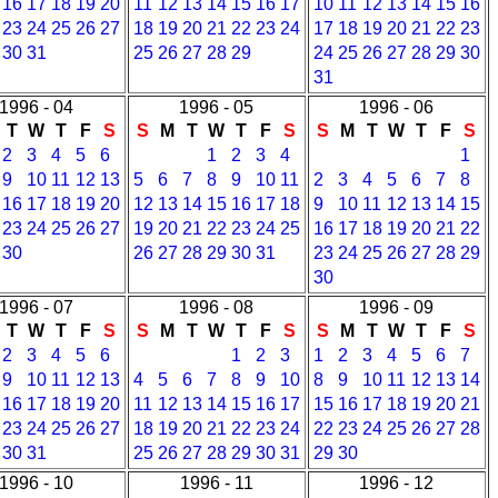
16
17
18
19
20
11
12
13
14
15
16
17
10
11
12
13
14
15
16
23
24
25
26
27
18
19
20
21
22
23
24
17
18
19
20
21
22
23
30
31
25
26
27
28
29
24
25
26
27
28
29
30
31
1996 - 04
1996 - 05
1996 - 06
T
W
T
F
S
S
M
T
W
T
F
S
S
M
T
W
T
F
S
2
3
4
5
6
1
2
3
4
1
9
10
11
12
13
5
6
7
8
9
10
11
2
3
4
5
6
7
8
16
17
18
19
20
12
13
14
15
16
17
18
9
10
11
12
13
14
15
23
24
25
26
27
19
20
21
22
23
24
25
16
17
18
19
20
21
22
30
26
27
28
29
30
31
23
24
25
26
27
28
29
30
1996 - 07
1996 - 08
1996 - 09
T
W
T
F
S
S
M
T
W
T
F
S
S
M
T
W
T
F
S
2
3
4
5
6
1
2
3
1
2
3
4
5
6
7
9
10
11
12
13
4
5
6
7
8
9
10
8
9
10
11
12
13
14
16
17
18
19
20
11
12
13
14
15
16
17
15
16
17
18
19
20
21
23
24
25
26
27
18
19
20
21
22
23
24
22
23
24
25
26
27
28
30
31
25
26
27
28
29
30
31
29
30
1996 - 10
1996 - 11
1996 - 12