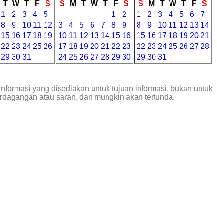
T
W
T
F
S
S
M
T
W
T
F
S
S
M
T
W
T
F
S
1
2
3
4
5
1
2
1
2
3
4
5
6
7
8
9
10
11
12
3
4
5
6
7
8
9
8
9
10
11
12
13
14
15
16
17
18
19
10
11
12
13
14
15
16
15
16
17
18
19
20
21
22
23
24
25
26
17
18
19
20
21
22
23
22
23
24
25
26
27
28
29
30
31
24
25
26
27
28
29
30
29
30
31
Informasi yang disediakan untuk tujuan informasi, bukan untuk
erdagangan atau saran, dan mungkin akan tertunda.