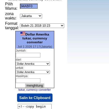
Pilih
Warna:
zona
waktu:
Format
tanggal:
Dollar Amerika
tukar, currency
converter
Juli 1 2026 17:17(Jakarta)
Jumlah:
dari:
untuk:
Hasilnya:
tukar, currency converter
Salin ke Clipboard