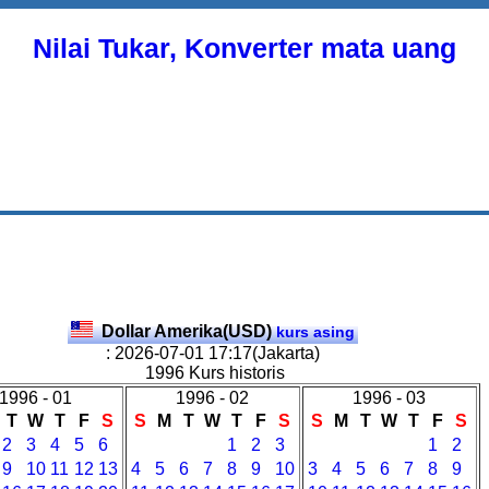
Nilai Tukar, Konverter mata uang
Dollar Amerika(USD)
kurs asing
: 2026-07-01 17:17(Jakarta)
1996 Kurs historis
1996 - 01
1996 - 02
1996 - 03
T
W
T
F
S
S
M
T
W
T
F
S
S
M
T
W
T
F
S
2
3
4
5
6
1
2
3
1
2
9
10
11
12
13
4
5
6
7
8
9
10
3
4
5
6
7
8
9