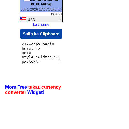
kurs asing
Juli 1 2026 17:17(Jakarta)
in USD
1
USD
kurs asing
Salin ke Clipboard
More Free
tukar, currency
converter
Widget!