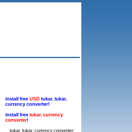
install free
USD
tukar, tukar,
currency converter!
install free
tukar, currency
converter
!
tukar, tukar, currency converter: